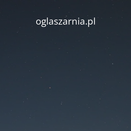
oglaszarnia.pl