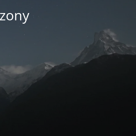
czony