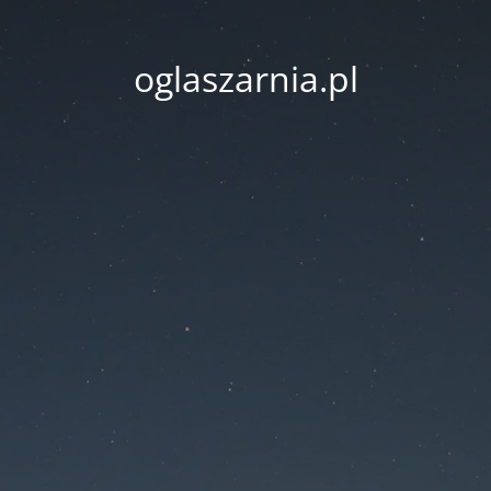
oglaszarnia.pl