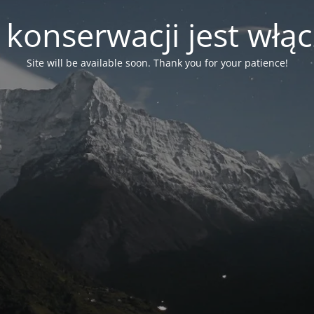
 konserwacji jest włą
Site will be available soon. Thank you for your patience!