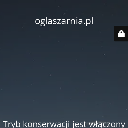
oglaszarnia.pl
Tryb konserwacji jest włączony