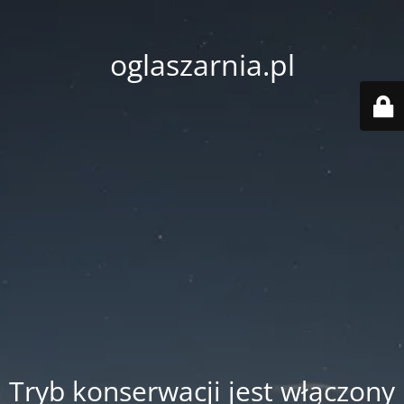
oglaszarnia.pl
Tryb konserwacji jest włączony