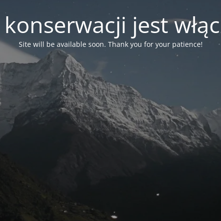
 konserwacji jest włą
Site will be available soon. Thank you for your patience!