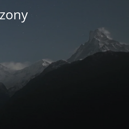
czony