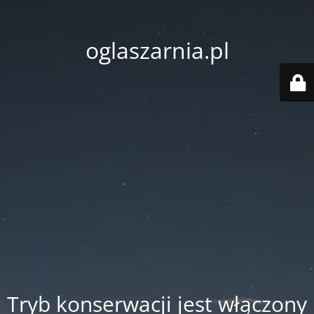
oglaszarnia.pl
Tryb konserwacji jest włączony