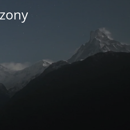
czony