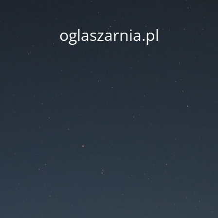
oglaszarnia.pl